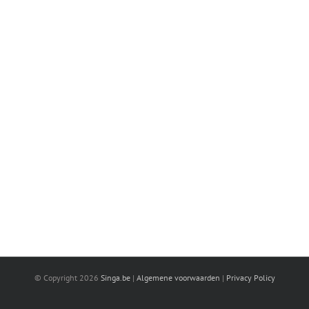
© Copyright
2026
Singa.be
|
Algemene voorwaarden
|
Privacy Policy