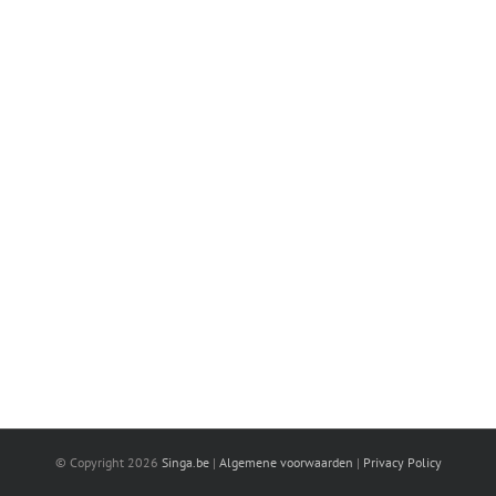
© Copyright
2026
Singa.be
|
Algemene voorwaarden
|
Privacy Policy