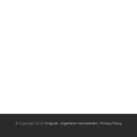
© Copyright
2026
Singa.be
|
Algemene voorwaarden
|
Privacy Policy