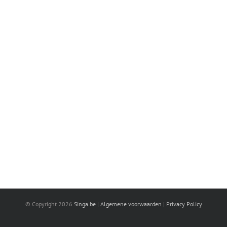
© Copyright
2026
Singa.be
|
Algemene voorwaarden
|
Privacy Policy