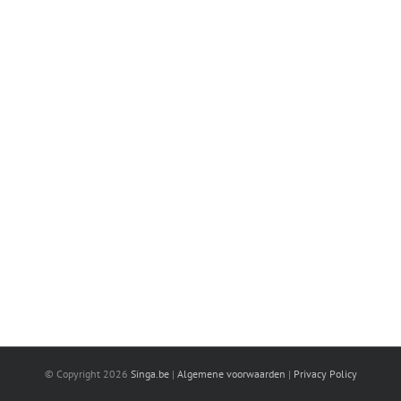
© Copyright
2026
Singa.be
|
Algemene voorwaarden
|
Privacy Policy