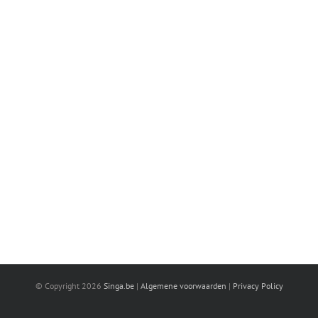
© Copyright
2026
Singa.be
|
Algemene voorwaarden
|
Privacy Policy